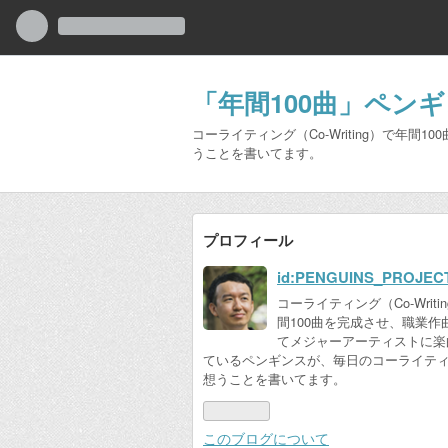
「年間100曲」ペン
コーライティング（Co-Writing）で
うことを書いてます。
プロフィール
id:PENGUINS_PROJEC
コーライティング（Co-Writi
間100曲を完成させ、職業作
てメジャーアーティストに楽
ているペンギンスが、毎日のコーライテ
想うことを書いてます。
このブログについて