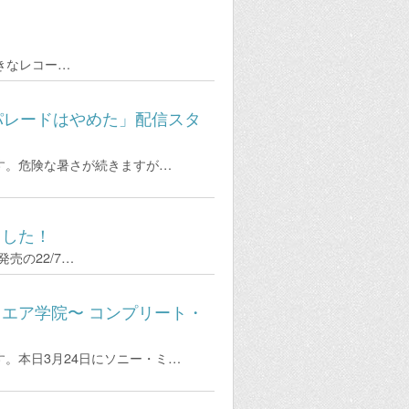
きなレコー…
RT「パレードはやめた」配信スタ
す。危険な暑さが続きますが…
ました！
売の22/7…
エア学院〜 コンプリート・
。本日3月24日にソニー・ミ…