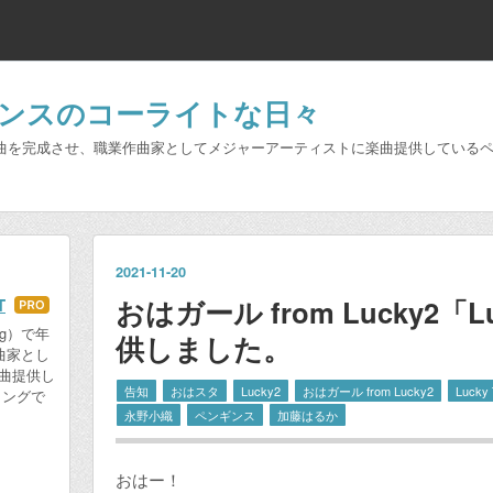
ギンスのコーライトな日々
年間100曲を完成させ、職業作曲家としてメジャーアーティストに楽曲提供してい
2021
-
11
-
20
おはガール from Lucky2「L
T
はて
なブ
ng）で年
供しました。
曲家とし
ログ
曲提供し
Pro
告知
おはスタ
Lucky2
おはガール from Lucky2
Lucky
ィングで
永野小織
ペンギンス
加藤はるか
おはー！