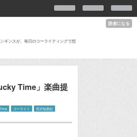
読者になる
るペンギンスが、毎日のコーライティングで想
ucky Time」楽曲提
 Time
コーライト
長沢知亜紀