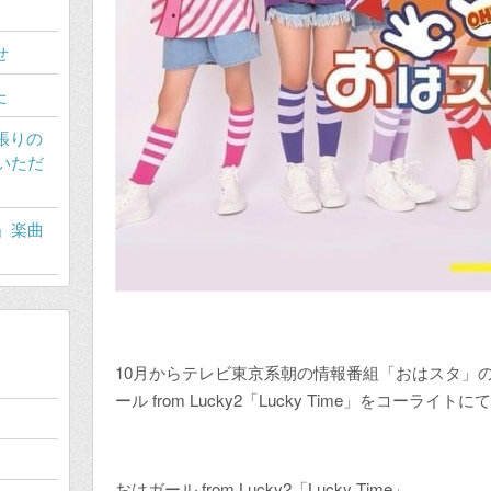
せ
た
張りの
いただ
」楽曲
10月からテレビ東京系朝の情報番組「おはスタ」
ール from Lucky2「Lucky Time」をコーライ
おはガール from Lucky2「Lucky Time」